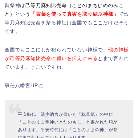
御祭神は
己等乃麻知比売命（ことのまちひめのみこ
と）
という
「
言葉を使って真実を取り結ぶ神様」
で己
等乃麻知比売命を祭る神社は全国でもここだけだそう
です。
全国でもここにしか祀られていない神様で、
他の神様
が己等乃麻知比売命に願いを伝えに来る
とまで言われ
ています。すごいですね。
事任八幡宮HPに
平安時代、清少納言が書いた「枕草紙」の中に
「ことのまま明神いとたのもし」と書かれた項が
あります。平安時代には「ことのままの神」が都
にまで伝わっていたとわかります。