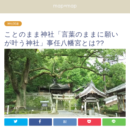
map×map
神社関連
ことのまま神社「言葉のままに願い
が叶う神社」事任八幡宮とは??