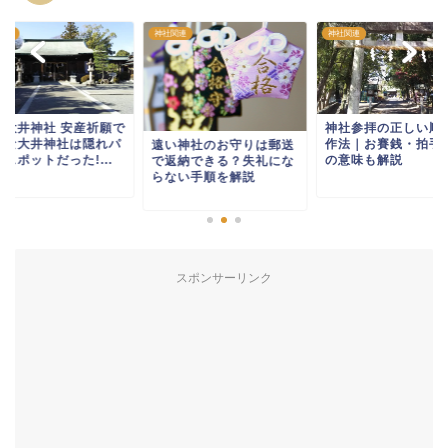
関連
神社関連
神社関連
田大井神社 安産祈願で
神社参拝の正しい順
名な大井神社は隠れパ
作法｜お賽銭・拍手
遠い神社のお守りは郵送
スポットだった!...
の意味も解説
で返納できる？失礼にな
らない手順を解説
スポンサーリンク