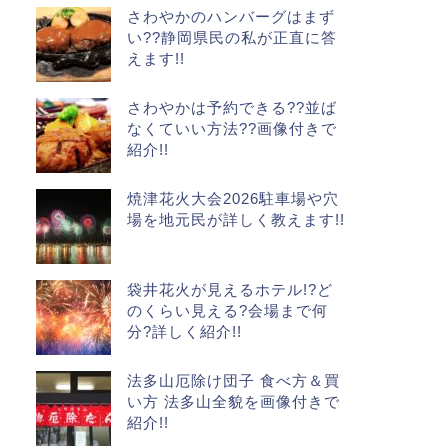
さわやかのハンバーグはまず
い??静岡県民の私が正直に答
えます!!
さわやかは予約できる??並ば
なくていい方法??画像付きで
紹介!!
焼津花火大会2026駐車場や穴
場を地元民が詳しく教えます!!
袋井花火が見えるホテル!?ど
のくらい見える?会場まで何
分?詳しく紹介!!
法多山厄除け団子 食べ方＆買
い方 法多山全貌を画像付きで
紹介!!