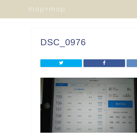
map×map
DSC_0976