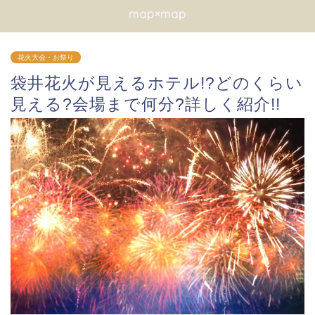
map×map
花火大会・お祭り
袋井花火が見えるホテル!?どのくらい
見える?会場まで何分?詳しく紹介!!