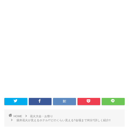
HOME
花火大会・お祭り
袋井花火が見えるホテル!?どのくらい見える?会場まで何分?詳しく紹介!!