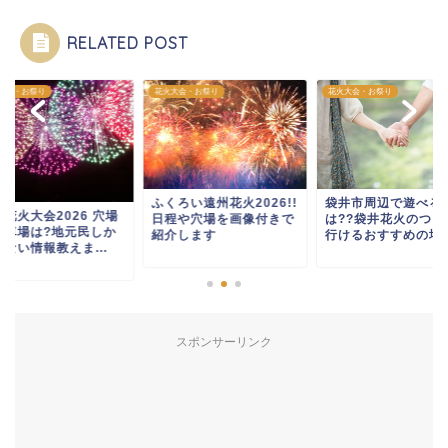
RELATED POST
大会・お祭り
花火大会・お祭り
花火大会・お祭り
ふくろい遠州花火2026!!
袋井市周辺で遊べる
花火大会2026 穴場
日程や穴場を画像付きで
は??袋井花火のつい
駐車場は?地元民しか
紹介します
行けるおすすめの場所!
ない情報教えま...
スポンサーリンク