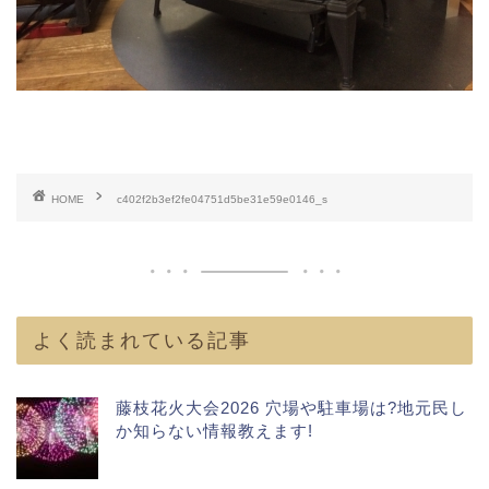
HOME
c402f2b3ef2fe04751d5be31e59e0146_s
よく読まれている記事
藤枝花火大会2026 穴場や駐車場は?地元民し
か知らない情報教えます!