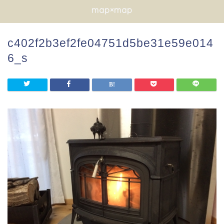
map×map
c402f2b3ef2fe04751d5be31e59e014
6_s