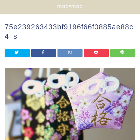
map×map
75e239263433bf9196f66f0885ae88c
4_s