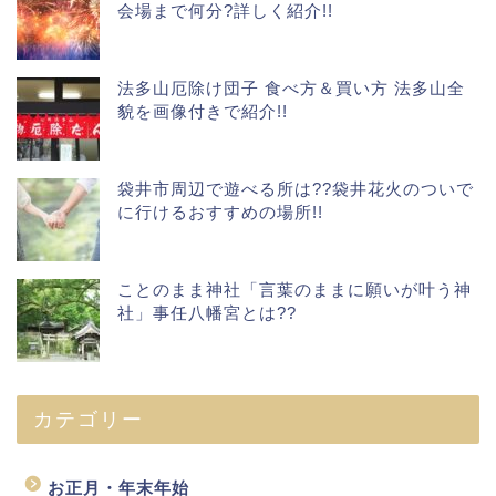
会場まで何分?詳しく紹介!!
法多山厄除け団子 食べ方＆買い方 法多山全
貌を画像付きで紹介!!
袋井市周辺で遊べる所は??袋井花火のついで
に行けるおすすめの場所!!
ことのまま神社「言葉のままに願いが叶う神
社」事任八幡宮とは??
カテゴリー
お正月・年末年始