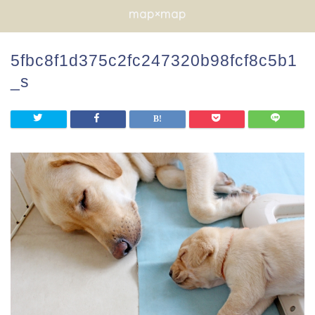
map×map
5fbc8f1d375c2fc247320b98fcf8c5b1
_s