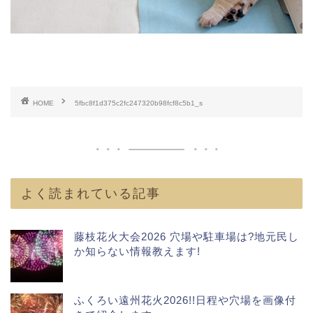
HOME
5fbc8f1d375c2fc247320b98fcf8c5b1_s
よく読まれている記事
藤枝花火大会2026 穴場や駐車場は?地元民し
か知らない情報教えます!
ふくろい遠州花火2026!!日程や穴場を画像付