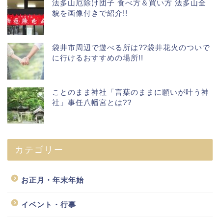
法多山厄除け団子 食べ方＆買い方 法多山全
貌を画像付きで紹介!!
袋井市周辺で遊べる所は??袋井花火のついで
に行けるおすすめの場所!!
ことのまま神社「言葉のままに願いが叶う神
社」事任八幡宮とは??
カテゴリー
お正月・年末年始
イベント・行事