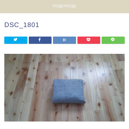
map×map
DSC_1801