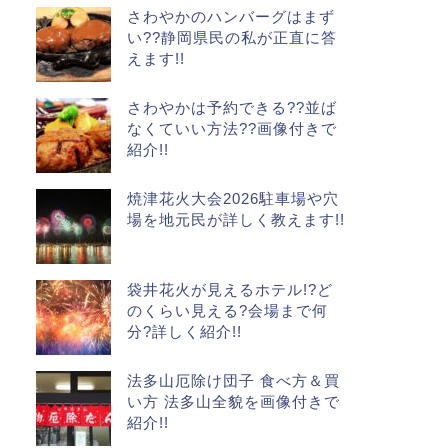
さわやかのハンバーグはまず
い??静岡県民の私が正直に答
えます!!
さわやかは予約できる??並ば
なくていい方法??画像付きで
紹介!!
焼津花火大会2026駐車場や穴
場を地元民が詳しく教えます!!
袋井花火が見えるホテル!?ど
のくらい見える?会場まで何
分?詳しく紹介!!
法多山厄除け団子 食べ方＆買
い方 法多山全貌を画像付きで
紹介!!