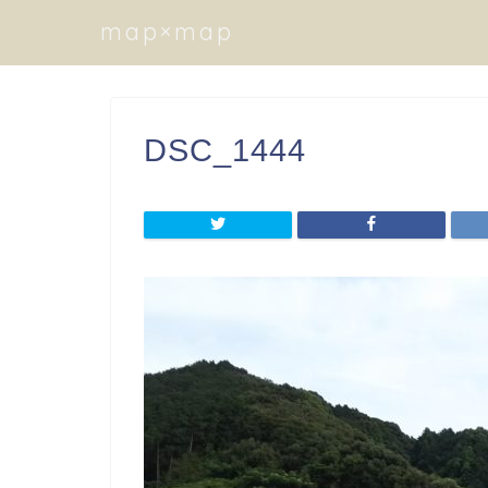
map×map
DSC_1444