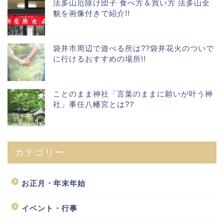
法多山厄除け団子 食べ方＆買い方 法多山全
貌を画像付きで紹介!!
袋井市周辺で遊べる所は??袋井花火のついで
に行けるおすすめの場所!!
ことのまま神社「言葉のままに願いが叶う神
社」事任八幡宮とは??
カテゴリー
お正月・年末年始
イベント・行事