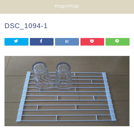
map×map
DSC_1094-1