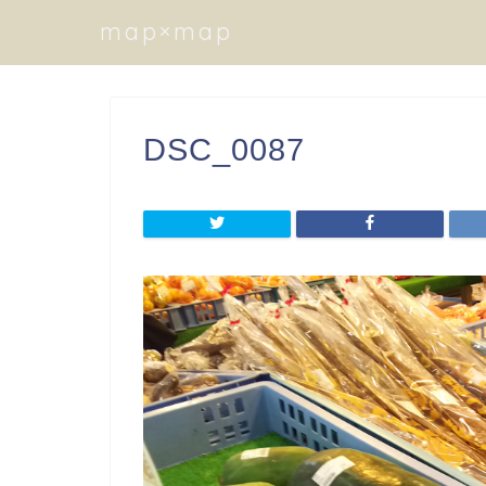
map×map
DSC_0087