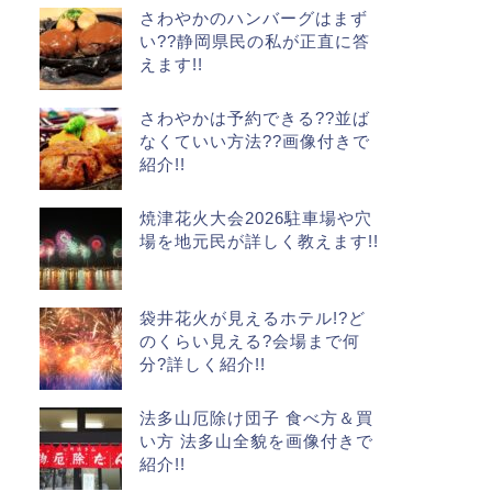
さわやかのハンバーグはまず
い??静岡県民の私が正直に答
えます!!
さわやかは予約できる??並ば
なくていい方法??画像付きで
紹介!!
焼津花火大会2026駐車場や穴
場を地元民が詳しく教えます!!
袋井花火が見えるホテル!?ど
のくらい見える?会場まで何
分?詳しく紹介!!
法多山厄除け団子 食べ方＆買
い方 法多山全貌を画像付きで
紹介!!