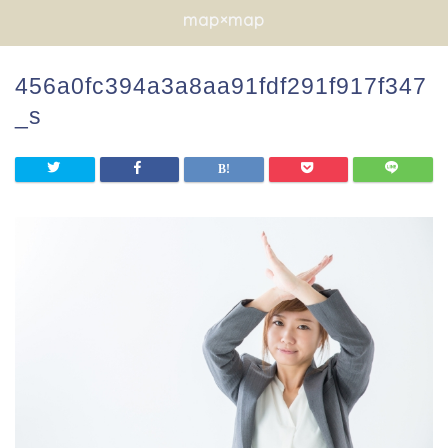
map×map
456a0fc394a3a8aa91fdf291f917f347
_s