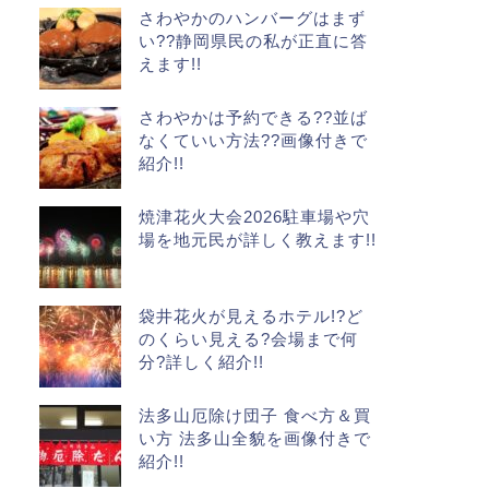
さわやかのハンバーグはまず
い??静岡県民の私が正直に答
えます!!
さわやかは予約できる??並ば
なくていい方法??画像付きで
紹介!!
焼津花火大会2026駐車場や穴
場を地元民が詳しく教えます!!
袋井花火が見えるホテル!?ど
のくらい見える?会場まで何
分?詳しく紹介!!
法多山厄除け団子 食べ方＆買
い方 法多山全貌を画像付きで
紹介!!