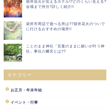
袋井花火が見えるホテル!?どのくらい見える?
会場まで何分?詳しく紹介!!
袋井市周辺で遊べる所は??袋井花火のついで
に行けるおすすめの場所!!
ことのまま神社「言葉のままに願いが叶う神
社」事任八幡宮とは??
カテゴリー
お正月・年末年始
イベント・行事