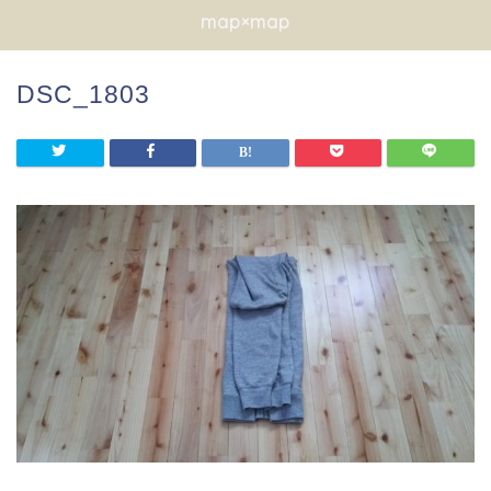
map×map
DSC_1803