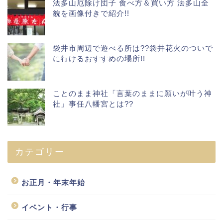
法多山厄除け団子 食べ方＆買い方 法多山全
貌を画像付きで紹介!!
袋井市周辺で遊べる所は??袋井花火のついで
に行けるおすすめの場所!!
ことのまま神社「言葉のままに願いが叶う神
社」事任八幡宮とは??
カテゴリー
お正月・年末年始
イベント・行事