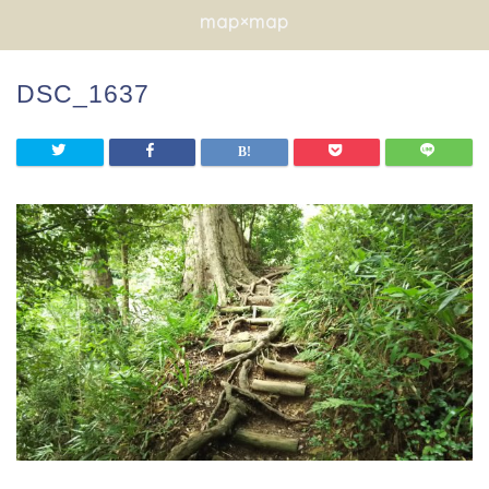
map×map
DSC_1637