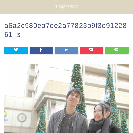
map×map
a6a2c980ea7ee2a77823b9f3e91228
61_s