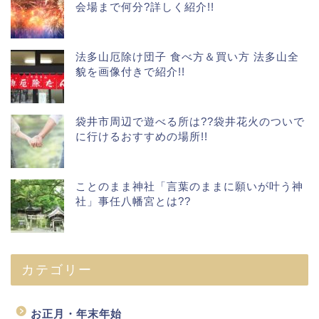
会場まで何分?詳しく紹介!!
法多山厄除け団子 食べ方＆買い方 法多山全
貌を画像付きで紹介!!
袋井市周辺で遊べる所は??袋井花火のついで
に行けるおすすめの場所!!
ことのまま神社「言葉のままに願いが叶う神
社」事任八幡宮とは??
カテゴリー
お正月・年末年始