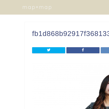
map×map
fb1d868b92917f36813