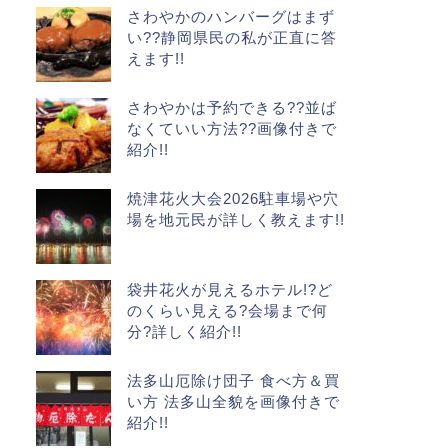
さわやかのハンバーグはまず
い??静岡県民の私が正直に答
えます!!
さわやかは予約できる??並ば
なくていい方法??画像付きで
紹介!!
焼津花火大会2026駐車場や穴
場を地元民が詳しく教えます!!
袋井花火が見えるホテル!?ど
のくらい見える?会場まで何
分?詳しく紹介!!
法多山厄除け団子 食べ方＆買
い方 法多山全貌を画像付きで
紹介!!