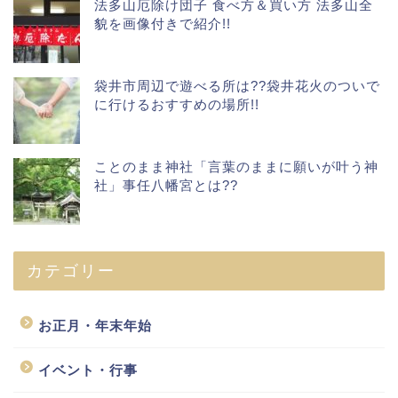
法多山厄除け団子 食べ方＆買い方 法多山全
貌を画像付きで紹介!!
袋井市周辺で遊べる所は??袋井花火のついで
に行けるおすすめの場所!!
ことのまま神社「言葉のままに願いが叶う神
社」事任八幡宮とは??
カテゴリー
お正月・年末年始
イベント・行事