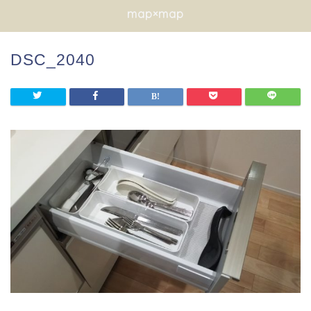
map×map
DSC_2040