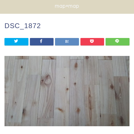
map×map
DSC_1872