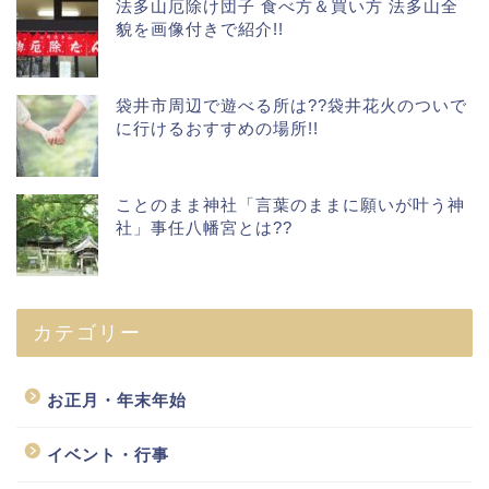
法多山厄除け団子 食べ方＆買い方 法多山全
貌を画像付きで紹介!!
袋井市周辺で遊べる所は??袋井花火のついで
に行けるおすすめの場所!!
ことのまま神社「言葉のままに願いが叶う神
社」事任八幡宮とは??
カテゴリー
お正月・年末年始
イベント・行事