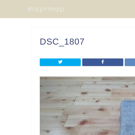
map×map
DSC_1807