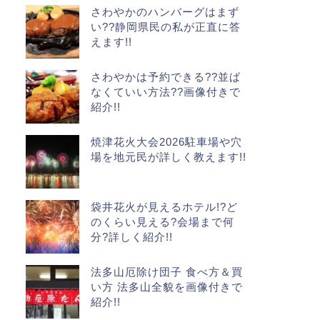
さわやかのハンバーグはまず
い??静岡県民の私が正直に答
えます!!
さわやかは予約できる??並ば
なくていい方法??画像付きで
紹介!!
焼津花火大会2026駐車場や穴
場を地元民が詳しく教えます!!
袋井花火が見えるホテル!?ど
のくらい見える?会場まで何
分?詳しく紹介!!
法多山厄除け団子 食べ方＆買
い方 法多山全貌を画像付きで
紹介!!