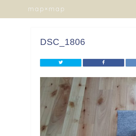
map×map
DSC_1806