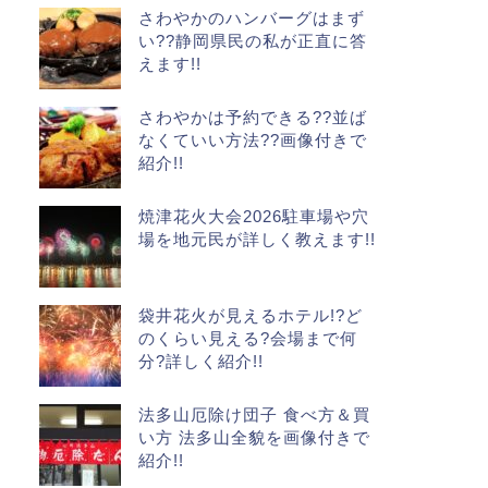
さわやかのハンバーグはまず
い??静岡県民の私が正直に答
えます!!
さわやかは予約できる??並ば
なくていい方法??画像付きで
紹介!!
焼津花火大会2026駐車場や穴
場を地元民が詳しく教えます!!
袋井花火が見えるホテル!?ど
のくらい見える?会場まで何
分?詳しく紹介!!
法多山厄除け団子 食べ方＆買
い方 法多山全貌を画像付きで
紹介!!