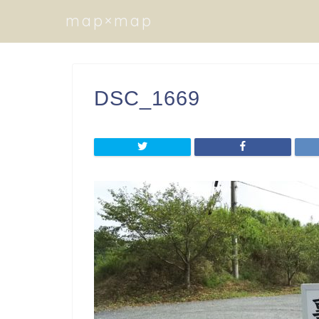
map×map
DSC_1669