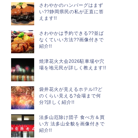
さわやかのハンバーグはまず
い??静岡県民の私が正直に答
えます!!
さわやかは予約できる??並ば
なくていい方法??画像付きで
紹介!!
焼津花火大会2026駐車場や穴
場を地元民が詳しく教えます!!
袋井花火が見えるホテル!?ど
のくらい見える?会場まで何
分?詳しく紹介!!
法多山厄除け団子 食べ方＆買
い方 法多山全貌を画像付きで
紹介!!