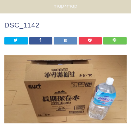
map×map
DSC_1142