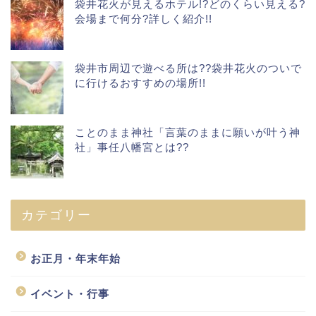
袋井花火が見えるホテル!?どのくらい見える?
会場まで何分?詳しく紹介!!
袋井市周辺で遊べる所は??袋井花火のついで
に行けるおすすめの場所!!
ことのまま神社「言葉のままに願いが叶う神
社」事任八幡宮とは??
カテゴリー
お正月・年末年始
イベント・行事