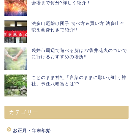
会場まで何分?詳しく紹介!!
法多山厄除け団子 食べ方＆買い方 法多山全
貌を画像付きで紹介!!
袋井市周辺で遊べる所は??袋井花火のついで
に行けるおすすめの場所!!
ことのまま神社「言葉のままに願いが叶う神
社」事任八幡宮とは??
カテゴリー
お正月・年末年始