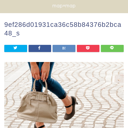
map×map
9ef286d01931ca36c58b84376b2bca
48_s