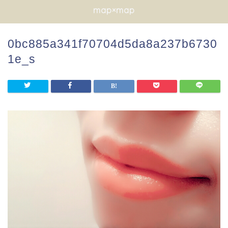
map×map
0bc885a341f70704d5da8a237b6730
1e_s