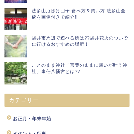
法多山厄除け団子 食べ方＆買い方 法多山全
貌を画像付きで紹介!!
袋井市周辺で遊べる所は??袋井花火のついで
に行けるおすすめの場所!!
ことのまま神社「言葉のままに願いが叶う神
社」事任八幡宮とは??
カテゴリー
お正月・年末年始
イベント・行事